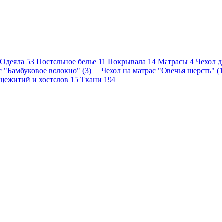
Одеяла
53
Постельное белье
11
Покрывала
14
Матрасы
4
Чехол 
 "Бамбуковое волокно" (3)
Чехол на матрас "Овечья шерсть" (1
бщежитий и хостелов
15
Ткани
194