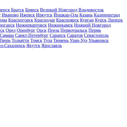
щенск
Братск
Брянск
Великий Новгород
Владивосток
т
Иваново
Ижевск
Иркутск
Йошкар-Ола
Казань
Калининград
рома
Красногорск
Краснодар
Красноярск
Курган
Курск
Липецк
еюганск
Нижневартовск
Нижнекамск
Нижний Новгород
ск
Орел
Оренбург
Орск
Пенза
Первоуральск
Пермь
Самара
Санкт-Петербург
Саранск
Саратов
Севастополь
Тверь
Тольятти
Томск
Тула
Тюмень
Улан-Удэ
Ульяновск
о-Сахалинск
Якутск
Ярославль