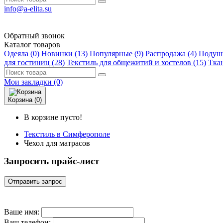
info@a-elita.su
Обратный звонок
Каталог товаров
Одеяла (0)
Новинки (13)
Популярные (9)
Распродажа (4)
Подушк
для гостиниц (28)
Текстиль для общежитий и хостелов (15)
Ткан
Мои закладки (0)
Корзина (0)
В корзине пусто!
Текстиль в Симферополе
Чехол для матрасов
Запросить прайс-лист
Отправить запрос
Ваше имя:
Ваш телефон: