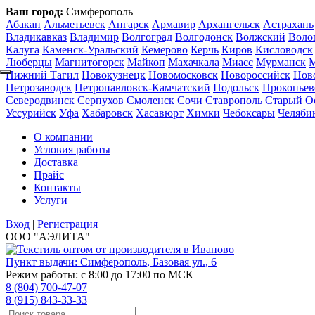
Ваш город:
Симферополь
Абакан
Альметьевск
Ангарск
Армавир
Архангельск
Астрахань
Владикавказ
Владимир
Волгоград
Волгодонск
Волжский
Воло
Калуга
Каменск-Уральский
Кемерово
Керчь
Киров
Кисловодск
Люберцы
Магнитогорск
Майкоп
Махачкала
Миасс
Мурманск
Нижний Тагил
Новокузнецк
Новомосковск
Новороссийск
Нов
Петрозаводск
Петропавловск-Камчатский
Подольск
Прокопьев
Северодвинск
Серпухов
Смоленск
Сочи
Ставрополь
Старый О
Уссурийск
Уфа
Хабаровск
Хасавюрт
Химки
Чебоксары
Челяби
О компании
Условия работы
Доставка
Прайс
Контакты
Услуги
Вход
|
Регистрация
ООО "АЭЛИТА"
Пункт выдачи:
Симферополь
,
Базовая ул., 6
Режим работы: с 8:00 до 17:00 по МСК
8 (804) 700-47-07
8 (915) 843-33-33