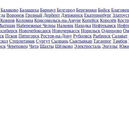
Балаково
Балашиха
Барнаул
Белгород
Березники
Бийск
Благове
гда
Воронеж
Грозный
Дербент
Дзержинск
Екатеринбург
Златоус
Ковров
Коломна
Комсомольск-на-Амуре
Копейск
Королёв
Кост
Мытищи
Набережные Челны
Нальчик
Находка
Нефтекамск
Нефт
осибирск
Новочебоксарск
Новочеркасск
Норильск
Одинцово
Ом
ск
Псков
Пятигорск
Ростов-на-Дону
Рубцовск
Рыбинск
Салават
скол
Стерлитамак
Сургут
Сызрань
Сыктывкар
Таганрог
Тамбов
нск
Череповец
Чита
Шахты
Щёлково
Электросталь
Энгельс
Южн