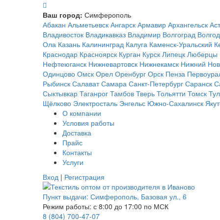
Ваш город:
Симферополь
Абакан
Альметьевск
Ангарск
Армавир
Архангельск
Ас
Владивосток
Владикавказ
Владимир
Волгоград
Волгод
Ола
Казань
Калининград
Калуга
Каменск-Уральский
К
Краснодар
Красноярск
Курган
Курск
Липецк
Люберцы
Нефтеюганск
Нижневартовск
Нижнекамск
Нижний Нов
Одинцово
Омск
Орел
Оренбург
Орск
Пенза
Первоура
Рыбинск
Салават
Самара
Санкт-Петербург
Саранск
С
Сыктывкар
Таганрог
Тамбов
Тверь
Тольятти
Томск
Ту
Щёлково
Электросталь
Энгельс
Южно-Сахалинск
Якут
О компании
Условия работы
Доставка
Прайс
Контакты
Услуги
Вход
|
Регистрация
Пункт выдачи:
Симферополь
,
Базовая ул., 6
Режим работы: с 8:00 до 17:00 по МСК
8 (804) 700-47-07