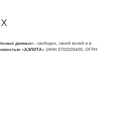
ЫХ
альных данных»
, свободно, своей волей и в
венностью «АЭЛИТА»
(ИНН 3702235400, ОГРН