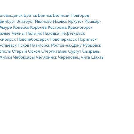
аговещенск
Братск
Брянск
Великий Новгород
ринбург
Златоуст
Иваново
Ижевск
Иркутск
Йошкар-
-Амуре
Копейск
Королёв
Кострома
Красногорск
жные Челны
Нальчик
Находка
Нефтекамск
сибирск
Новочебоксарск
Новочеркасск
Норильск
копьевск
Псков
Пятигорск
Ростов-на-Дону
Рубцовск
ополь
Старый Оскол
Стерлитамак
Сургут
Сызрань
Химки
Чебоксары
Челябинск
Череповец
Чита
Шахты