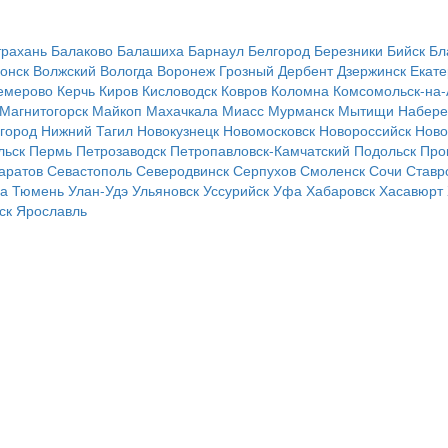
трахань
Балаково
Балашиха
Барнаул
Белгород
Березники
Бийск
Бл
онск
Волжский
Вологда
Воронеж
Грозный
Дербент
Дзержинск
Екате
емерово
Керчь
Киров
Кисловодск
Ковров
Коломна
Комсомольск-на
Магнитогорск
Майкоп
Махачкала
Миасс
Мурманск
Мытищи
Набере
город
Нижний Тагил
Новокузнецк
Новомосковск
Новороссийск
Ново
льск
Пермь
Петрозаводск
Петропавловск-Камчатский
Подольск
Про
аратов
Севастополь
Северодвинск
Серпухов
Смоленск
Сочи
Ставр
ла
Тюмень
Улан-Удэ
Ульяновск
Уссурийск
Уфа
Хабаровск
Хасавюрт
ск
Ярославль