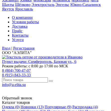
Хасавюрт
Химки
Чебоксары
Челябинск
Череповец
Чита
Шахты
Щёлково
Электросталь
Энгельс
Южно-Сахалинск
Якутск
Ярославль
О компании
Условия работы
Доставка
Прайс
Контакты
Услуги
Вход
|
Регистрация
ООО "АЭЛИТА"
Пункт выдачи:
Симферополь
,
Базовая ул., 6
Режим работы: с 8:00 до 17:00 по МСК
8 (804) 700-47-07
8 (915) 843-33-33
info@a-elita.su
Обратный звонок
Каталог товаров
Одеяла (0)
Новинки (13)
Популярные (9)
Распродажа (4)