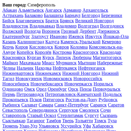
Ваш город:
Симферополь
Абакан
Альметьевск
Ангарск
Армавир
Архангельск
Астрахань
Балаково
Балашиха
Барнаул
Белгород
Березники
Бийск
Благовещенск
Братск
Брянск
Великий Новгород
Владивосток
Владикавказ
Владимир
Волгоград
Волгодонск
Волжский
Вологда
Воронеж
Грозный
Дербент
Дзержинск
Екатеринбург
Златоуст
Иваново
Ижевск
Иркутск
Йошкар-Ола
Казань
Калининград
Калуга
Каменск-Уральский
Кемерово
Керчь
Киров
Кисловодск
Ковров
Коломна
Комсомольск-на-
Амуре
Копейск
Королёв
Кострома
Красногорск
Краснодар
Красноярск
Курган
Курск
Липецк
Люберцы
Магнитогорск
Майкоп
Махачкала
Миасс
Мурманск
Мытищи
Набережные
Челны
Нальчик
Находка
Нефтекамск
Нефтеюганск
Нижневартовск
Нижнекамск
Нижний Новгород
Нижний
Тагил
Новокузнецк
Новомосковск
Новороссийск
Новосибирск
Новочебоксарск
Новочеркасск
Норильск
Одинцово
Омск
Орел
Оренбург
Орск
Пенза
Первоуральск
Пермь
Петрозаводск
Петропавловск-Камчатский
Подольск
Прокопьевск
Псков
Пятигорск
Ростов-на-Дону
Рубцовск
Рыбинск
Салават
Самара
Санкт-Петербург
Саранск
Саратов
Севастополь
Северодвинск
Серпухов
Смоленск
Сочи
Ставрополь
Старый Оскол
Стерлитамак
Сургут
Сызрань
Сыктывкар
Таганрог
Тамбов
Тверь
Тольятти
Томск
Тула
Тюмень
Улан-Удэ
Ульяновск
Уссурийск
Уфа
Хабаровск